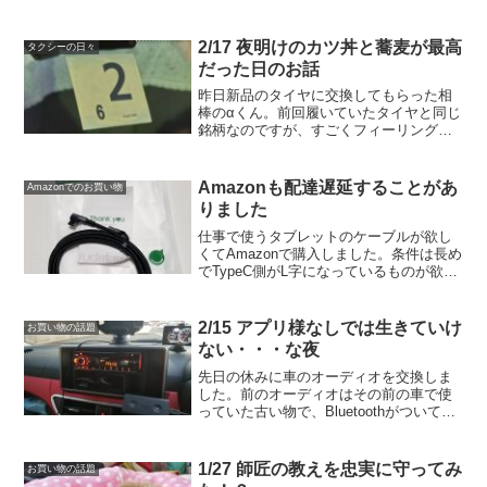
す。すごい人気なので当然品切れ。9/9に
予約して、やっと9/23に入荷連絡。本日
9/27に契約してきました。ヤマダ電機で
2/17 夜明けのカツ丼と蕎麦が最高
タクシーの日々
予...
だった日のお話
昨日新品のタイヤに交換してもらった相
棒のαくん。前回履いていたタイヤと同じ
銘柄なのですが、すごくフィーリングが
変わりました。ピレリのP6というタイヤ
です。値段はそんなに高くないっぽいで
すが、ピレリらしいタイヤです。私はピ
Amazonも配達遅延することがあ
Amazonでのお買い物
レリのタイヤが結構好...
りました
仕事で使うタブレットのケーブルが欲し
くてAmazonで購入しました。条件は長め
でTypeC側がL字になっているものが欲し
かったのでこれにしました。2mで899
円。激安です。amazon様ありがとうござ
います。土曜日に注文して予定では月曜
2/15 アプリ様なしでは生きていけ
お買い物の話題
日に...
ない・・・な夜
先日の休みに車のオーディオを交換しま
した。前のオーディオはその前の車で使
っていた古い物で、Bluetoothがついてい
ないのと、CDが壊れて再生できなかった
ので、ずっと買い替えたいと思っていま
した。楽天の期間限定ポイントがたくさ
1/27 師匠の教えを忠実に守ってみ
お買い物の話題
んもらえたの...