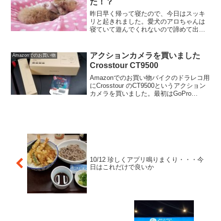
た！？
昨日早く帰って寝たので、今日はスッキ
リと起きれました。愛犬のアロちゃんは
寝ていて遊んでくれないので諦めて出勤
します。出勤前に息子ちゃんに頼まれた
ペンを買いに文房具屋さんに寄りまし
た。今ではなかなか売っていないパイロ
アクションカメラを買いました
Amazonでのお買い物
ットのハイテックCの04を...
Crosstour CT9500
Amazonでのお買い物バイクのドラレコ用
にCrosstour のCT9500というアクション
カメラを買いました。最初はGoPro
Hero8を買おうかと思っていたのですが、
5万以上するのはさすがに高すぎる。 性能
は良いのでしょうが、そこま...
10/12 珍しくアプリ鳴りまくり・・・今
日はこれだけで良いか