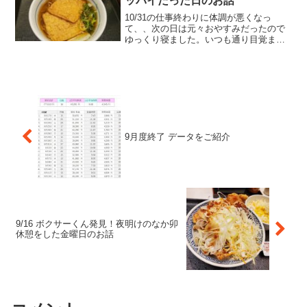
ッパイだった日のお話
10/31の仕事終わりに体調が悪くなっ
て、、次の日は元々おやすみだったので
ゆっくり寝ました。いつも通り目覚まし
なしで寝れるだけ寝ましたが・・・体調
が悪い、熱を計ると風邪を引いたようで
す。昨日もなんか胃が気持ち悪い感じだ
ったのは、胃腸からくる...
9月度終了 データをご紹介
9/16 ボクサーくん発見！夜明けのなか卯
休憩をした金曜日のお話