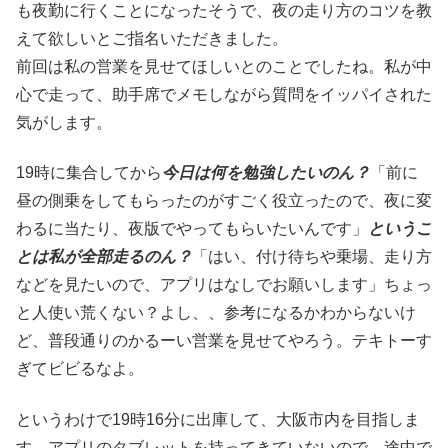
も夜勤に行くことになったそうで、夜の走り方のコツを教
えて欲しいとご指名いただきました。
前回は私の営業を見せてほしいとのことでしたね。私が中
心で走って、助手席でメモしながら質問をイッパイされた
気がします。
19時に集合してから
今日は何を勉強したいのん？
「前に
昼の側乗をしてもらったのがすごく役立ったので、夜に変
わるに当たり、夜版でやってもらいたいんです」
というこ
とは私が全部走るのん？
「はい、付け待ちや乗場、走り方
などを見たいので、アプリはなしでお願いします」ちょっ
と人使い荒くない？よし、、参考になるかわからないけ
ど、普段通りのかるーい営業を見せてやろう。テキトーす
ぎてビビるなよ。
というわけで19時16分に出庫して、大阪市内を目指しま
す。アプリのタブレットを持ってきていないので、途中で