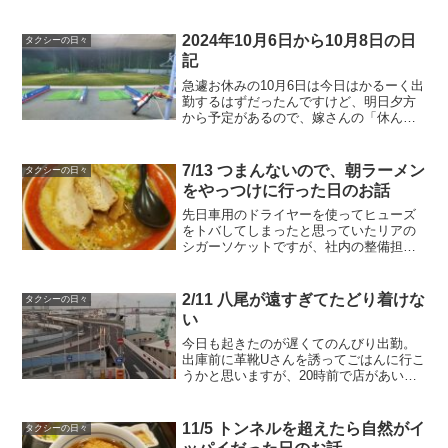
でのんびり出勤。雨を覚悟で家を出ます
が、、枚方は一滴も降ってないようで
す。逆にすごいな。会社に行...
2024年10月6日から10月8日の日
タクシーの日々
記
急遽お休みの10月6日は今日はかるーく出
勤するはずだったんですけど、明日夕方
から予定があるので、嫁さんの「休んじ
ゃえよ」っていう一言でうっかり休んで
しまいました。お仕事は来週がんばれば
良いか。で、ひさしぶりにゴルフの練習
7/13 つまんないので、朝ラーメン
タクシーの日々
へ。近所の練習場は2...
をやっつけに行った日のお話
先日車用のドライヤーを使ってヒューズ
をトバしてしまったと思っていたリアの
シガーソケットですが、社内の整備担当
さんが直してくれました。ヒューズでは
なく、シガーソケットの基盤が焼けて壊
れていたそうです。やっぱり車で熱を変
2/11 八尾が遠すぎてたどり着けな
タクシーの日々
換する系の機器は使っては...
い
今日も起きたのが遅くてのんびり出勤。
出庫前に革靴Uさんを誘ってごはんに行こ
うかと思いますが、20時前で店があいて
いないので諦めました。19時58分に出
庫。一緒にごはんを食べることができな
かったので、革靴さんと電話しながら大
11/5 トンネルを超えたら自然がイ
タクシーの日々
阪市内目指して走っ...