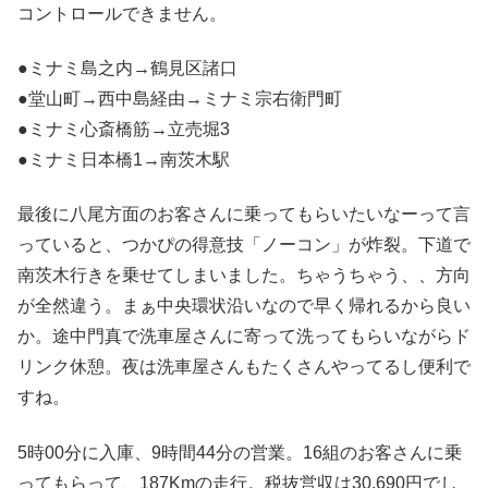
コントロールできません。
●ミナミ島之内→鶴見区諸口
●堂山町→西中島経由→ミナミ宗右衛門町
●ミナミ心斎橋筋→立売堀3
●ミナミ日本橋1→南茨木駅
最後に八尾方面のお客さんに乗ってもらいたいなーって言
っていると、つかぴの得意技「ノーコン」が炸裂。下道で
南茨木行きを乗せてしまいました。ちゃうちゃう、、方向
が全然違う。まぁ中央環状沿いなので早く帰れるから良い
か。途中門真で洗車屋さんに寄って洗ってもらいながらド
リンク休憩。夜は洗車屋さんもたくさんやってるし便利で
すね。
5時00分に入庫、9時間44分の営業。16組のお客さんに乗
ってもらって、187Kmの走行。税抜営収は30,690円でし