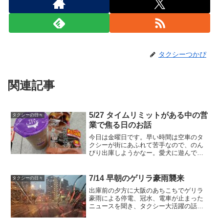
タクシーつかぴ
関連記事
5/27 タイムリミットがある中の営
タクシーの日々
業で焦る日のお話
今日は金曜日です。早い時間は空車のタ
クシーが街にあふれて苦手なので、のん
びり出庫しようかなー。愛犬に遊んでも
らって、のんびりブログを書いていると
嫁さんが晩ごはんを作っていたのが美味
しそうなので、1人だけ先にいただきまし
7/14 早朝のゲリラ豪雨襲来
タクシーの日々
た。お家でごはんを食べ...
出庫前の夕方に大阪のあちこちでゲリラ
豪雨による停電、冠水、電車が止まった
ニュースを聞き、タクシー大活躍の話を
聞きますが、、私はまだ家、関係ないの