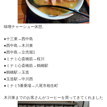
味噌チャーシュー休憩。
●十三東→西中島
●西中島→木川東
●西中島→立売堀1
●ミナミ心斎橋筋→桜川
●ミナミ心斎橋筋→鶴橋駅
●鶴橋駅→玉造
●玉造駅→中川西
●ミナミ5番乗場→八尾市相生町
木川東までのお客さんがコーヒーを買ってきてくれました