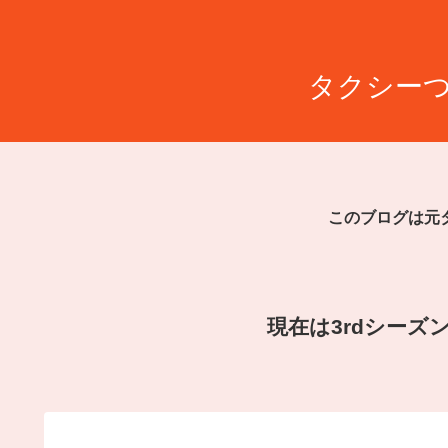
タクシーつ
このブログは元
現在は3rdシー