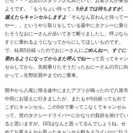
たら・・・お店のスタッフさんみたいで、お客さんが乗る
ようです。「もうちょい待って」
5分までは待ちますが、
越えたらキャンセルしますよ
「そんなん言わんと待ってー
やー」。というやり取りをしている最中にタクシーに乗り
たそうなおにーさんが歩いてきて断りましたし、呼ぶなら
すぐに乗れるようになってからにしてほしいものです。
で、結局5分経ったのでおにーさんに
ごめんねー、すぐに
乗れるようになってからまた呼んでねー
って言ってキャン
セルしてから、先程乗りたそうだったおにーさんの方に向
かって→生野区巽中までのご乗車。
巽中から八尾に帰る途中にまたアプリが鳴ったので八尾市
中田にお迎えに行きましたが、またもや5分経っても出て
こずにキャンセル。この5分で乗ってこなくてキャンセル
って、世のタクシードライバーにかなりの負担を掛けてい
ると思いますが、GOはなんと思ってるんでしょうね。せ
めてお客さんから取ったキャンセル料をドライバーに払う