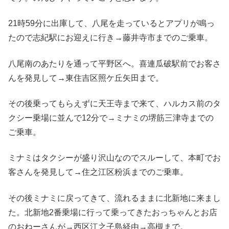
21時59分に出庫して、八尾を走っているとアプリが鳴っ
たので志紀駅にお迎えに行き→藤井寺市までのご乗車。
八尾南のあたりを通って平野区へ。喜連瓜破駅前でお客さ
んを発見して→東住吉区照ケ丘矢田まで。
その後乗ってもらえずに天王寺まで来て、ハルカス前のタ
クシー乗場に並んで12分で→ミナミの堺筋三津寺までの
ご乗車。
ミナミはタクシーが盛り沢山なのでスルーして、本町でお
客さんを発見して→住之江区粉浜までのご乗車。
その後ミナミに戻ってきて、流れるままに北新地に来まし
た。北新地2番乗場に行って乗ってきたおっちゃんとお店
のおねーさんが→西区江之子島経由→高槻まで。