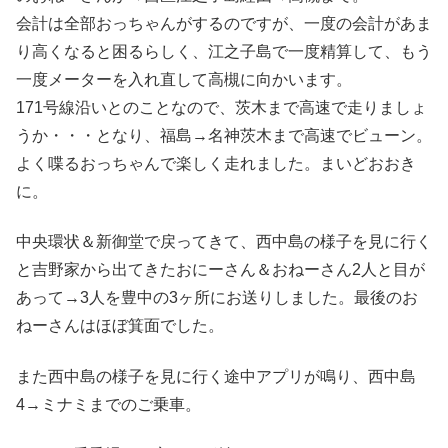
会計は全部おっちゃんがするのですが、一度の会計があま
り高くなると困るらしく、江之子島で一度精算して、もう
一度メーターを入れ直して高槻に向かいます。
171号線沿いとのことなので、茨木まで高速で走りましょ
うか・・・となり、福島→名神茨木まで高速でビューン。
よく喋るおっちゃんで楽しく走れました。まいどおおき
に。
中央環状＆新御堂で戻ってきて、西中島の様子を見に行く
と吉野家から出てきたおにーさん＆おねーさん2人と目が
あって→3人を豊中の3ヶ所にお送りしました。最後のお
ねーさんはほぼ箕面でした。
また西中島の様子を見に行く途中アプリが鳴り、西中島
4→ミナミまでのご乗車。