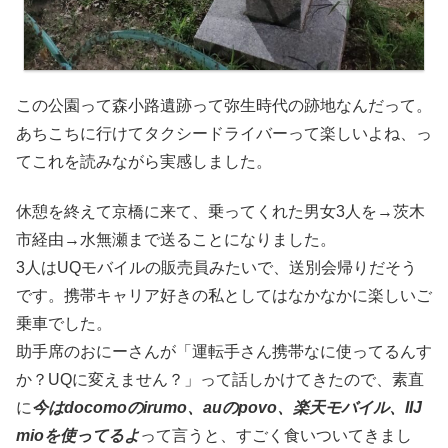
この公園って森小路遺跡って弥生時代の跡地なんだって。
あちこちに行けてタクシードライバーって楽しいよね、っ
てこれを読みながら実感しました。
休憩を終えて京橋に来て、乗ってくれた男女3人を→茨木
市経由→水無瀬まで送ることになりました。
3人はUQモバイルの販売員みたいで、送別会帰りだそう
です。携帯キャリア好きの私としてはなかなかに楽しいご
乗車でした。
助手席のおにーさんが「運転手さん携帯なに使ってるんす
か？UQに変えません？」って話しかけてきたので、素直
に
今はdocomoのirumo、auのpovo、楽天モバイル、IIJ
mioを使ってるよ
って言うと、すごく食いついてきまし