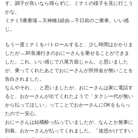
す。調子が良いなら帰らずに、ミナミの様子を見に行こう
かな。
ミナミ5番乗場→天神橋1経由→千日前のご乗車。いい感
じ。
もう一度ミナミをパトロールすると、少し時間はかかりま
したが→JR長瀬行きのおにーさんを乗せることができま
した。これ、いい感じで八尾方面じゃん、と思いました
が、乗ってくれたあとでおにーさんが所持金が無いことを
告白されました。
なんやそれ、、と思いましたが、おにーさんは家に電話す
ると、おかーさんが出てくれたようで「タクシー代が無い
から払ってほしい」ってことでおかーさんにOKをもらっ
たので一安心。
おにーさんは結構酔っ払っていましたが、なんとか無事に
到着。おかーさんが払ってくれました。「迷惑かけてすい