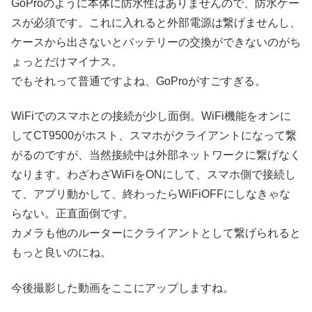
GoProのように本体に防水性はありませんので、防水ケー
スが必須です。これに入れると外部電源は繋げませんし、
ケースから出さないとバッテリーの交換ができないのがち
ょっとだけマイナス。
でもそれって普通ですよね、GoProがすごすぎる。
WiFiでのスマホとの接続が少し面倒。WiFi機能をオンに
してCT9500がホスト、スマホがクライアントになって繋
がるのですが、当然接続中は外部ネットワークに繋げなく
なります。わざわざWiFiをONにして、スマホ側で接続し
て、アプリ動かして、終わったらWiFiOFFにしなきゃな
らない。正直面倒です。
カメラも他のルーターにクライアントとして繋げられると
もっと良いのにね。
今後撮影した動画をここにアップしますね。