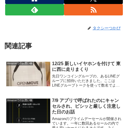
タクシーつかぴ
関連記事
12/25 新しいイヤホンを付けて 東
Amazonでのお買い物
に西に走りまくり
先日ワンコイングループの、あるLINEグ
ループに招待いただきました。ここは
LINEグループトークを使って数名でよく
会話をしているグループなのですが、い
ままで営業しながらグループトークをし
たことがなかったので、すごくリアルな
7/9 アプリで呼ばれたのにキャン
Amazonでのお買い物
情報交換をしながら...
セルされ、ビシッと厳しく注意し
た日のお話
Amazonのプライムデーセールが開催され
ています。一年に数回あるセールの内で
最も安いセールになるそうです。みんな