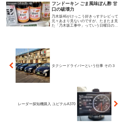
のでAnkerのこれにしましたセール中で2
フンドーキン ごま風味ぽん酢 甘
Amazonでのお買い物
本で1,25...
口の破壊力
乃木坂46がけっこう好きっすテレビって
元々あまり見ないのですが、たまたま見
た「乃木坂工事中」っていう日曜日の夜
中にやっていたテレビが超おもしろく
て、それから乃木坂のファンになってし
まったのですが、そこで前にやっていた
お取り寄せグルメを紹介す...
タクシードライバーという仕事 その３
レーダー探知機購入 ユピテルA370