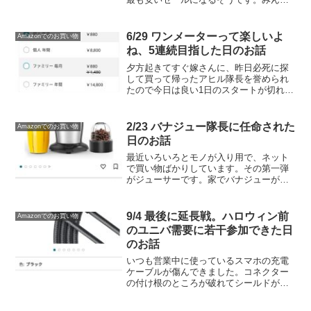
何を買ったとか、これがおすすめとか、
絶対買うべきとか、たくさんの情報が流
れてきますが、私は今回買いたい物を決
6/29 ワンメーターって楽しいよ
Amazonでのお買い物
めていました。SO...
ね、5連続目指した日のお話
夕方起きてすぐ嫁さんに、昨日必死に探
して買って帰ったアヒル隊長を誉められ
たので今日は良い1日のスタートが切れそ
うです。毎日暑くてシャワーしかしてな
いから使われへんやん、、ってツッコむ
のはやめておきました。普段音楽を聴く
2/23 バナジュー隊長に任命された
Amazonでのお買い物
のにAmazon Mu...
日のお話
最近いろいろとモノが入り用で、ネット
で買い物ばかりしています。その第一弾
がジューサーです。家でバナジューが飲
みたいって言い出したので買ってみまし
た。ジューサーってこんなに安いんです
ね。4千円で買えちゃいます。で、買って
9/4 最後に延長戦。ハロウィン前
Amazonでのお買い物
から毎日のように私がバ...
のユニバ需要に若干参加できた日
のお話
いつも営業中に使っているスマホの充電
ケーブルが傷んできました。コネクター
の付け根のところが破れてシールドが出
てきて、手に刺さって痛いです。買い換
えようと思ってAmazonがセール中だった