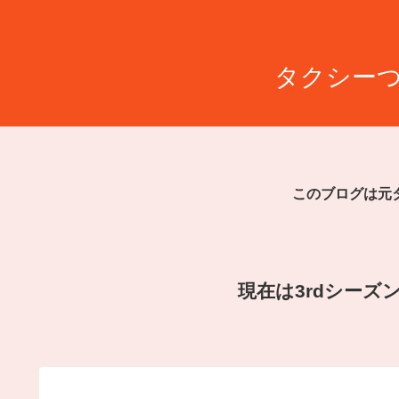
タクシーつ
このブログは元
現在は3rdシー