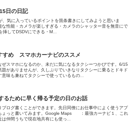
月15日の日記
ですが、気に入っているポイントを箇条書きにしてみようと思いま
能な性能・カメラが楽しすぎる・カメラのシャッター音を無音にで
つを挿してDSDVにできる・M...
すすめ スマホカーナビのススメ
ぜスマホになるのか、未だに気になるタクシーつかぴです。6/15
話題がありませんが、久しぶりでいきなりタクシーに乗るとドキド
意味も兼ねてタクシーで使っているもの...
満喫するために早く帰る予定の日のお話
りブログ書くことができます。先日同僚にお仕事中によく使うアプ
ょっと書いてみます。Google Maps ：最強カーナビ１、これ
は仲間うちで現在地共有にも使っ...