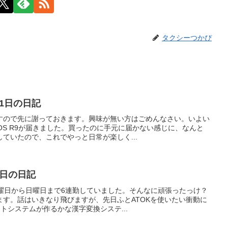
タクシーつかぴ
月1日の日記
すので先に謝っておきます。興味が無い方はごめんなさい。いよい
OS R9が届きました。買ったのに手元に届かない感じに、なんと
ていたので、これでやっと日常が楽しく...
3日の日記
火曜日から日曜日まで6連勤していました。そんなに頑張ったっけ？
ます。話はいきなり飛びますが、先日ふとATOKを使いたい衝動に
トシステムが作るかな漢字変換システ...