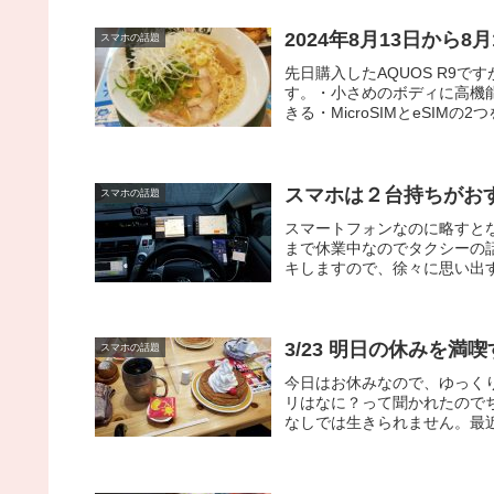
2024年8月13日から8
スマホの話題
先日購入したAQUOS R9
す。・小さめのボディに高機
きる・MicroSIMとeSIMの2
スマホは２台持ちがお
スマホの話題
スマートフォンなのに略すとな
まで休業中なのでタクシーの
キしますので、徐々に思い出す
3/23 明日の休みを
スマホの話題
今日はお休みなので、ゆっく
リはなに？って聞かれたのでち
なしでは生きられません。最近