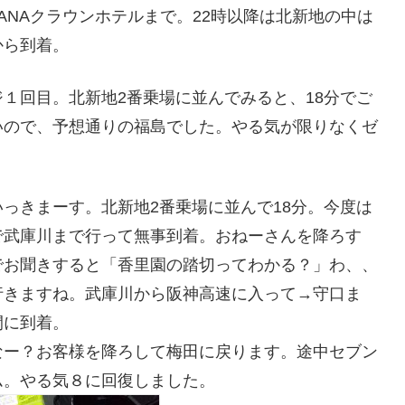
ANAクラウンホテルまで。22時以降は北新地の中は
から到着。
１回目。北新地2番乗場に並んでみると、18分でご
いので、予想通りの福島でした。やる気が限りなくゼ
っきまーす。北新地2番乗場に並んで18分。今度は
で武庫川まで行って無事到着。おねーさんを降ろす
でお聞きすると「香里園の踏切ってわかる？」わ、、
行きますね。武庫川から阪神高速に入って→守口ま
間に到着。
なー？お客様を降ろして梅田に戻ります。途中セブン
ム。やる気８に回復しました。