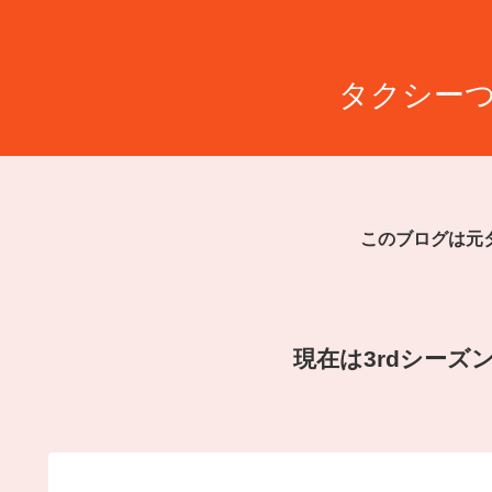
タクシーつ
このブログは元
現在は3rdシー