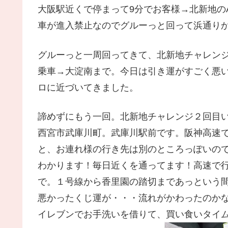
大阪駅近くで停まって9分でお客様→北新地の
車が進入禁止なのでグルーっと回って浜通り
グルーっと一周回ってきて、北新地チャレンジ
乗車→大淀南まで。今日は引き運がすごく悪
ロに近づいてきました。
諦めずにもう一回。北新地チャレンジ２回目い
西宮市武庫川町。武庫川駅前です。阪神高速
と、お連れ様の行き先は別のところっぽいの
わかります！毎日近くを通ってます！高速で
で。１号線から香里園の踏切まであっという
悪かったくじ運が・・・流れがかわったのか
イレブンでお手洗いを借りて、買い食いタイ