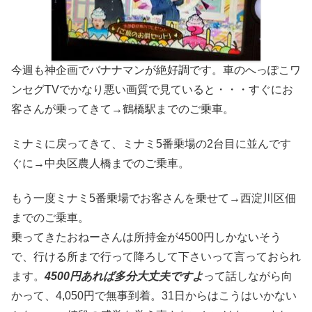
今週も神企画でバナナマンが絶好調です。車のへっぽこワ
ンセグTVでかなり悪い画質で見ていると・・・すぐにお
客さんが乗ってきて→鶴橋駅までのご乗車。
ミナミに戻ってきて、ミナミ5番乗場の2台目に並んです
ぐに→中央区農人橋までのご乗車。
もう一度ミナミ5番乗場でお客さんを乗せて→西淀川区佃
までのご乗車。
乗ってきたおねーさんは所持金が4500円しかないそう
で、行ける所まで行って降ろして下さいって言っておられ
ます。
4500円あれば多分大丈夫ですよ
って話しながら向
かって、4,050円で無事到着。31日からはこうはいかない