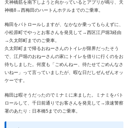
天神橋筋を南下しようと向かっているとアプリが鳴り、天
神橋8→西梅田のハートんホテルまでのご乗車。
梅田をパトロールしますが、なかなか乗ってもらえずに、
小松原町でやっとお客さんを発見して→西区江戸堀3経由
→久太郎町までのご乗車。
久太郎町まで帰るおねーさんのトイレが限界だったそう
で、江戸堀のおねーさんの家にトイレを借りに行くのをお
待ちしました。何度も「ごめんねー、待たせてごめんなさ
いねー」って言っていましたが、暇な日だしぜんぜんオッ
ケーです。
梅田は暇そうだったのでミナミに来ました。ミナミをパト
ロールして、千日前通りでお客さんを発見して→浪速警察
署のあたり：日本橋5までのご乗車。