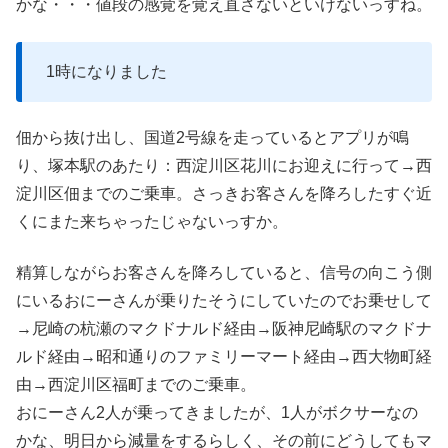
かな・・・値段の感覚を覚え直さないといけないっすね。
1時になりました
佃から抜け出し、国道2号線を走っているとアプリが鳴
り、塚本駅のあたり：西淀川区花川にお迎えに行って→西
淀川区佃までのご乗車。さっきお客さんを降ろしたすぐ近
くにまた来ちゃったじゃないっすか。
精算しながらお客さんを降ろしていると、信号の向こう側
にいるおにーさんが乗りたそうにしていたのでお乗せして
→尼崎の杭瀬のマクドナルド経由→阪神尼崎駅のマクドナ
ルド経由→昭和通りのファミリーマート経由→西大物町経
由→西淀川区福町までのご乗車。
おにーさん2人が乗ってきましたが、1人がボクサーなの
かな、明日から減量をするらしく、その前にどうしてもマ