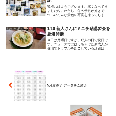
記
皆様おはようございます。寒くなってき
ましたね。わたし、冬の景色が好きで、
ついいろんな景色の写真を撮ってしまう
季節になってきました。さて、スマホや
デジカメで撮った写真にはExifと呼ばれ
る情報が入っているわけですが、先日ス
1/10 新人さんにミニ夜勤講習会を
タクシーの日々
マホの写真アプリをい...
急遽開催
今日は月曜日ですが、成人の日で祝日で
す。ニュースでははっちゃけた新成人が
各地でトラブルを起こしている話題ばっ
かりやりますが、今日私のタクシーに乗
ってくれた若者は良い子達ばっかり。ニ
ュースとのギャップの大きさに疑問を感
じます。テレビはなんか極...
5月度終了 データをご紹介