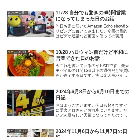
したことなかった松ちゃんとゆっくりお
話ししてみたかったので、グルメタクシ
ー先輩にお願いして食事会を開いてもら
11/28 自分でも驚きの6時間営業
タクシーの日々
いました。大好きなタン...
になってしまった日のお話
昨日お家に届いたAmazon Echo show8を
リビングに置いてみました。今回の目的
はビデオ通話など画面を使っての実用性
検証なので、私ではなく嫁さんにメイン
で使ってもらうようにしようと思いま
す。アレクサくんがバボちゃんに襲われ
10/28 ハロウィン前だけど平和に
タクシーの日々
ているよう...
営業できた日のお話
今これを書いているのが10/31です。楽天
モバイルの月間1GB以下の通信だと実質0
円が終了する日です。実は楽天モバイル
を契約していているのですが、無料なの
を良いことに、嫁さん名義でも契約して
いました。1つは残してこれまで通り通信
2024年6月8日から6月10日までの
タクシーの日々
量無制限を使...
日記
おはようございます。今日も起きてすぐ
に愛犬アロさんとお散歩にいきます。だ
いぶん夏らしい天気になってきたので、
日差しが眩しいアロさん。昨日からF1で
はカナダGPが行われていますが、その予
選ですごいタイムが出ました。1位ラッセ
2024年11月6日から11月7日の日
タクシーの日々
ルと2位フェルスタ...