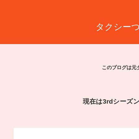
タクシーつ
このブログは元
現在は3rdシー