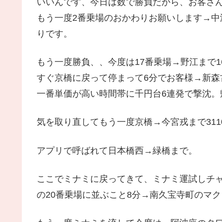
いいんです、今日は数で勝負だから、お客さ
もう一度2番乗場のおかわりお願いします→中津
りです。
もう一度勝負、、今度は17番乗場→野江まで16
すぐ京橋に戻って停まって6分でお客様→新森
一番単価が高い時間帯に千円台6連発で撃沈。
気を取り直してもう一度京橋→今宮戎まで31
アプリで呼ばれて日本橋西→緑橋まで。
ここでミナミに戻ってきて、ミナミ運試しチ
の20番乗場に並ぶこと8分→南久宝寺町のマク