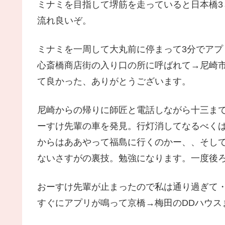
ミナミを目指して堺筋を走っていると日本橋3
流れ良いぞ。
ミナミを一周して大丸前に停まって3分でアプ
心斎橋商店街の入り口の所に呼ばれて→尼崎市
て良かった、ありがとうございます。
尼崎からの帰りに師匠と電話しながら十三ま
ーすけ先輩の車を発見。行灯消してなるべく
からはああやって福島に行くのかー、、そし
ないさすがの裏技。勉強になります。一度後
おーすけ先輩が止まったので私は通り過ぎて
すぐにアプリが鳴って京橋→梅田のDDハウス