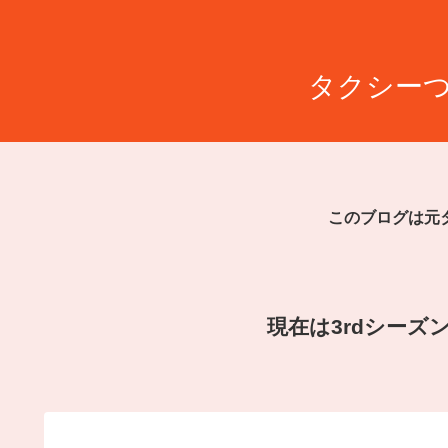
タクシーつ
このブログは元
現在は3rdシー