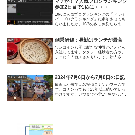
マヂか！？人気ブログランキング
タクシーの日々
参加2日目で1位に・・・
10/6に人気ブログランキングの「ドライ
バーブログランキング」に参加させても
らいましたが、10/8のさっき見たらまさ
かの1位になってました。みなさん優し
い、、ありがとうございます。参加した
ばかりの初心者だからご祝儀クリックし
側乗研修：昼勤はランチが最高
日記
て下さったんです...
ワンコイン八尾に新たな仲間がどんどん
入社してます。タクシー経験者の方や、
まったくの新人さんもいます。新人さん
の研修をさせていただきました。新人さ
んが乗る予定の車で２人で出発。車によ
ってはしばらく走っていなかった車や、
アプリを使っていなかった...
2024年7月6日から7月8日の日記
タクシーの日々
最近我が家では名探偵コナンがブームで
す。コナンってもう25年以上続いている
わけですが、いつまで小学1年生やっとる
ねん・・・話も読み切りばかりだしこの
ままダラダラいくのかな・・・くらいに
思っていましたが、どうやら少しずつ物
語が進んでいるそうで...