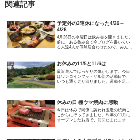
関連記事
予定外の3連休になった4/26～
日記
4/28
4月26日の水曜日は飲み会を開きました。
前に、ある呑み会で今ブログを書いてい
る人達4人が偶然居合わせたので、みんな
で呑みに行きたいねーって話になったの
が実現しました。会の名前は「ワンコイ
ンブロガー動物園」にしました。初期メ
お休みの11/5と11/6は
日記
ンバー4人はみんな...
最近遊んでばっかりの気がします。今日
はワンコインフットサル部の活動日で、
いつも通り走り回りました。運動不足解
消のありがたい活動です。今日はゴルフ
コンペに参加だよで、翌日はワンコイン
ドームのゴルフコンペに参加させていた
だきました。朝6時に大正...
休みの日 極ウマ焼肉に感動
日記
今日は休みで同僚に誘われ玉造の焼肉こ
こからに行ってきました。昨年の11月に
オープンしたお店で、前回たまたまオー
プン数日の時に来たのですが、美味しく
て印象的だったので再訪です。テキトー
に頼みましたが、、もうたまらん旨さ。
写真は初めに頼んだ厚切...