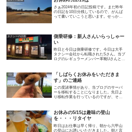
さぁ2024年初の日記投稿です。まだ昨年
の日記を10日分残しているので、がんば
って書いていこうと思います。せっかく
の新年なので、ここでちょっと過去のブ
ログについて振り返ってみようと思いま
す。これまでに789日分の日記と、2990
枚の写真を公...
側乗研修：新人さんいらっしゃー
タクシーの話題
い
昨日と今日は側乗研修です。今日は大手
タクシー会社から転職されたSさん。当ブ
ログのレギュラーメンバー革靴Uさんと同
じ会社におられ、このブログを見てワン
コイン八尾に入ることを決心されまし
た。前の会社で3年近い経験があり、その
「しばらくお休みをいただきま
日記
前の仕事でも大阪を走...
す」のご連絡
この度諸事情があり、当ブログのサーバ
ーを移転することになりました。先日よ
り移転作業を行っているのですが、その
間数時間見れなくなっている時間があり
ご迷惑をお掛けしてすいません。引っ越
し自体は無事完了し、今は新しいサーバ
お休みの5/15は趣味の登山
日記
ーで動いております。移転...
を・・・リタイヤ
昨日はお仕事は早く帰り、朝から六甲山
の登山にお誘いいただきました。朝と言