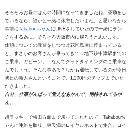
そろそろお昼ごはんの時間になってきましたね。昼勤をし
ているなら、誰かと一緒に休憩したいよね、と思いながら
事前に
Takabouちゃん
にLINEをしていたので一緒にラン
チをする為に、そろそろ大阪市内に戻ろうと思います。
休憩についての教習をしつつ此花区島屋に停まっている
と、まさかのお客さんが乗ってきて→地下鉄中津駅までの
ご乗車。ガビーン、、なんてグッドタイミングのご乗車な
んでしょう。そんな事ある？しかも運転しているのが今日
初日の新人さんということで、1,200円のチップまでいた
だきました。
自分、仕事がんばって覚えなあかんで、期待されてるや
ん
。
超ラッキーで梅田方面まで戻ってこれたので、Takabouち
ゃんに連絡を取り、東天満のロイヤルホストで集合。ロイ