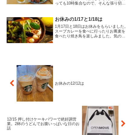
っても10時集合なので、そんな張り切っ
た登山ではありません。今回の参加人数
は7名です。神戸に到着して、少し遅めの
朝食なのか、早めの昼食なのか微妙な時
お休みの1/17と1/18は
日記
間帯ですが、ごはんを...
1月17日と18日はお休みをもらいました。
スープカレーを食べに行ったりお蕎麦を
食べたり焼き鳥を楽しみました。気の合
うタクシーのお仲間さんがたくさんい
て、いつも楽しくすごせてありがたい限
りです。みなさんいつも相手してくれて
ありがとう。
お休みの12/12は
12/15 押し付けケーキパワーで絶好調営
業。2杯のうどんでお腹いっぱいな日のお
話