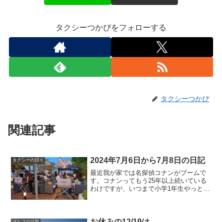
タクシーつかぴをフォローする
タクシーつかぴ
関連記事
2024年7月6日から7月8日の日記
タクシーの日々
最近我が家では名探偵コナンがブームで
す。コナンってもう25年以上続いている
わけですが、いつまで小学1年生やっとる
ねん・・・話も読み切りばかりだしこの
ままダラダラいくのかな・・・くらいに
思っていましたが、どうやら少しずつ物
語が進んでいるそうで...
お休みの12/19は
ゴルフの話題