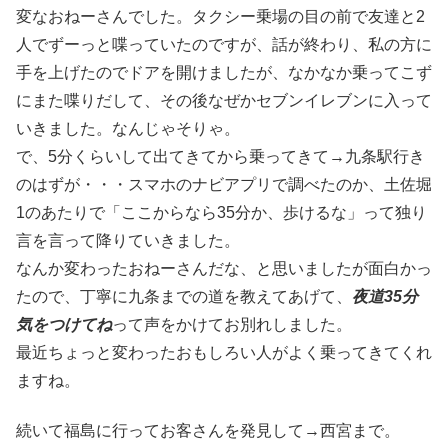
変なおねーさんでした。タクシー乗場の目の前で友達と2
人でずーっと喋っていたのですが、話が終わり、私の方に
手を上げたのでドアを開けましたが、なかなか乗ってこず
にまた喋りだして、その後なぜかセブンイレブンに入って
いきました。なんじゃそりゃ。
で、5分くらいして出てきてから乗ってきて→九条駅行き
のはずが・・・スマホのナビアプリで調べたのか、土佐堀
1のあたりで「ここからなら35分か、歩けるな」って独り
言を言って降りていきました。
なんか変わったおねーさんだな、と思いましたが面白かっ
たので、丁寧に九条までの道を教えてあげて、
夜道35分
気をつけてね
って声をかけてお別れしました。
最近ちょっと変わったおもしろい人がよく乗ってきてくれ
ますね。
続いて福島に行ってお客さんを発見して→西宮まで。