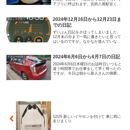
アプリに呼ばれます。近鉄八尾駅近くへ
お迎えに上がります。乗って来るなり
「ミナミ！急いでほしい！高速いくらで
も使って」来た！！テンション上がるパ
2024年12月16日から12月23日ま
タクシーの日々
ワーワード！！私の大好物...
での日記
ずいぶん日記をさぼってしまいました。
12月末の分まで一気に書きたいと思って
はいるのですが、なかなか進んでいなく
てすいません。がんばりまーす。さてさ
て、ちょっとガジェット系の話題を。前
に血圧測定のために購入した
2024年6月6日から6月7日の日記
タクシーの日々
GalaxyWatch4ですが、...
2024年6月6日木曜日のお話昨日いつもと
違う時間帯でお仕事をして早く帰ったの
ですが、今日は朝から新人さんの側乗研
修をする予定だったからです。朝早起き
して仕事に向かいます。しかしここ最
近、大阪のタクシードライバーがすごい
勢いで増えています。...
12/25 新しいイヤホンを付けて 東に西に
走りまくり