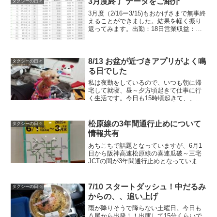
3月度終了 データをご紹介
タクシーの日々
3月度（2/16ー3/15)もおかげさまで無事終
えることができました。結果を軽く振り
返ってみます。出勤：18日営業収益：
729,300円（税込）663,000円（税抜）乗
務時間：154時間27分（１日平均8時間34
分）合計件数：294件（流...
8/13 お盆が近づきアプリがよく鳴
タクシーの日々
る日でした
私は夜勤をしているので、いつも朝に帰
宅して就寝、昼～夕方頃起きて仕事に行
く生活です。今日も15時頃起きて、、愛
犬に遊んでもらいます。浴衣風の服がか
わいい。さてさて今日も八尾から発進し
ます。出庫してからアプリ頼みでミナミ
松原線の3年間通行止めについて
タクシーの日々
まで到着。今日はよく鳴...
情報共有
あちこちで話題となっていますが、6月1
日から阪神高速松原線の喜連瓜破～三宅
JCTの間が3年間通行止めとなっていま
す。先日料金について調べていると、あ
る疑問が出たので阪神高速に電話して聞
きましたので、情報共有させていただき
7/10 スタートダッシュ！中だるみ
タクシーの日々
ます。私達タクシード...
からの、、追い上げ
雨が降りそうで降らない土曜日。今日も
八尾から出発！！出庫して15分くらいで