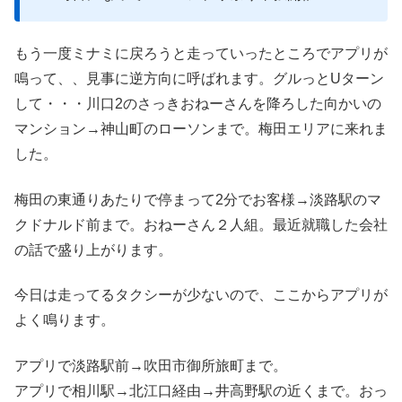
もう一度ミナミに戻ろうと走っていったところでアプリが
鳴って、、見事に逆方向に呼ばれます。グルっとUターン
して・・・川口2のさっきおねーさんを降ろした向かいの
マンション→神山町のローソンまで。梅田エリアに来れま
した。
梅田の東通りあたりで停まって2分でお客様→淡路駅のマ
クドナルド前まで。おねーさん２人組。最近就職した会社
の話で盛り上がります。
今日は走ってるタクシーが少ないので、ここからアプリが
よく鳴ります。
アプリで淡路駅前→吹田市御所旅町まで。
アプリで相川駅→北江口経由→井高野駅の近くまで。おっ