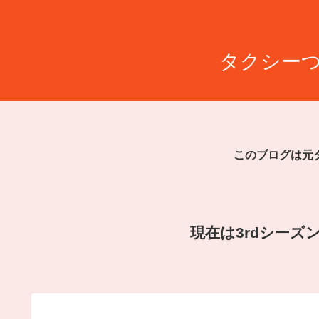
タクシーつ
このブログは元
現在は3rdシー