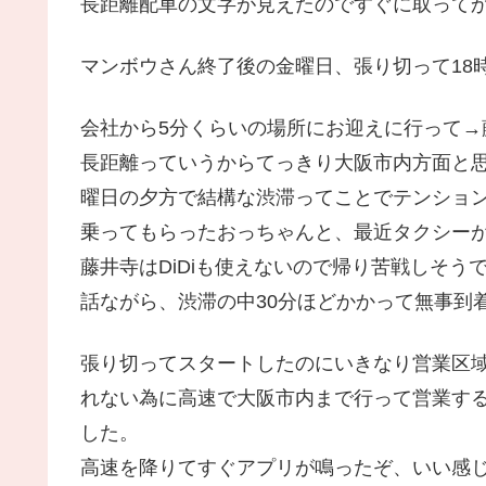
長距離配車の文字が見えたのですぐに取って
マンボウさん終了後の金曜日、張り切って18時
会社から5分くらいの場所にお迎えに行って→
長距離っていうからてっきり大阪市内方面と
曜日の夕方で結構な渋滞ってことでテンショ
乗ってもらったおっちゃんと、最近タクシー
藤井寺はDiDiも使えないので帰り苦戦しそ
話ながら、渋滞の中30分ほどかかって無事到
張り切ってスタートしたのにいきなり営業区
れない為に高速で大阪市内まで行って営業す
した。
高速を降りてすぐアプリが鳴ったぞ、いい感