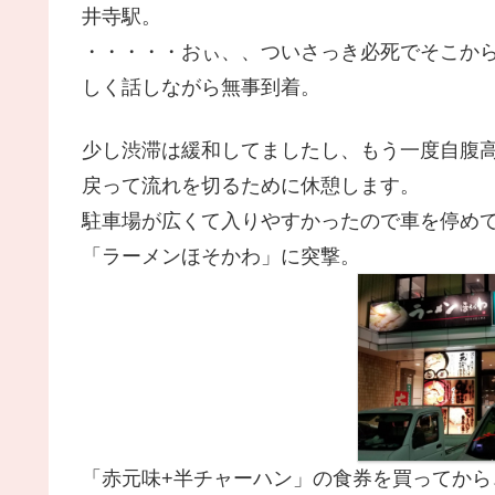
井寺駅。
・・・・・おぃ、、ついさっき必死でそこか
しく話しながら無事到着。
少し渋滞は緩和してましたし、もう一度自腹高
戻って流れを切るために休憩します。
駐車場が広くて入りやすかったので車を停め
「ラーメンほそかわ」に突撃。
「赤元味+半チャーハン」の食券を買ってか