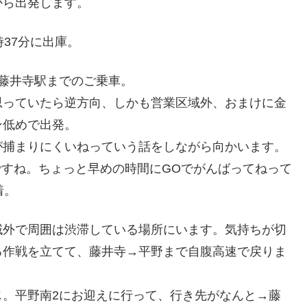
から出発します。
37分に出庫。
藤井寺駅までのご乗車。
思っていたら逆方向、しかも営業区域外、おまけに金
ン低めで出発。
が捕まりにくいねっていう話をしながら向かいます。
うですね。ちょっと早めの時間にGOでがんばってねって
着。
域外で周囲は渋滞している場所にいます。気持ちが切
る作戦を立てて、藤井寺→平野まで自腹高速で戻りま
じ。平野南2にお迎えに行って、行き先がなんと→藤