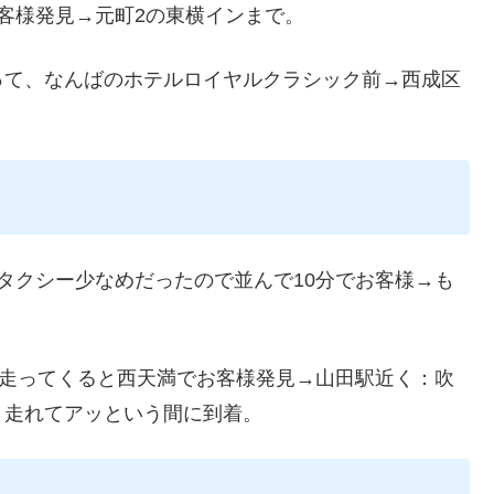
客様発見→元町2の東横インまで。
って、なんばのホテルロイヤルクラシック前→西成区
タクシー少なめだったので並んで10分でお客様→も
と走ってくると西天満でお客様発見→山田駅近く：吹
と走れてアッという間に到着。