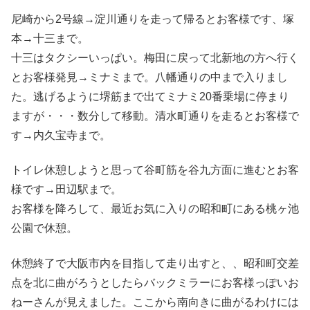
尼崎から2号線→淀川通りを走って帰るとお客様です、塚
本→十三まで。
十三はタクシーいっぱい。梅田に戻って北新地の方へ行く
とお客様発見→ミナミまで。八幡通りの中まで入りまし
た。逃げるように堺筋まで出てミナミ20番乗場に停まり
ますが・・・数分して移動。清水町通りを走るとお客様で
す→内久宝寺まで。
トイレ休憩しようと思って谷町筋を谷九方面に進むとお客
様です→田辺駅まで。
お客様を降ろして、最近お気に入りの昭和町にある桃ヶ池
公園で休憩。
休憩終了で大阪市内を目指して走り出すと、、昭和町交差
点を北に曲がろうとしたらバックミラーにお客様っぽいお
ねーさんが見えました。ここから南向きに曲がるわけには