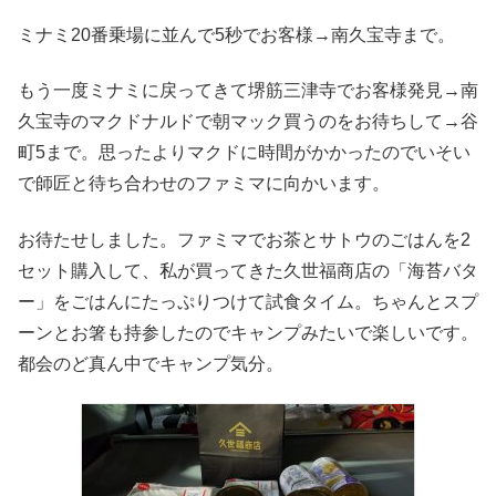
ミナミ20番乗場に並んで5秒でお客様→南久宝寺まで。
もう一度ミナミに戻ってきて堺筋三津寺でお客様発見→南
久宝寺のマクドナルドで朝マック買うのをお待ちして→谷
町5まで。思ったよりマクドに時間がかかったのでいそい
で師匠と待ち合わせのファミマに向かいます。
お待たせしました。ファミマでお茶とサトウのごはんを2
セット購入して、私が買ってきた久世福商店の「海苔バタ
ー」をごはんにたっぷりつけて試食タイム。ちゃんとスプ
ーンとお箸も持参したのでキャンプみたいで楽しいです。
都会のど真ん中でキャンプ気分。