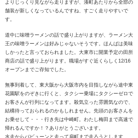
よりじっくり見ながら走りますが、湊町あたりから全部の
舗装が新しくなっているんですね、すごく走りやすいで
す。
道中に味噌ラーメンの話で盛り上がりますが、ラーメン大
王の味噌ラーメンは好みじゃないそうです。ほんばは美味
しかったと言っておられました。大東市に開業予定の田所
商店の話で盛り上がります。職場がすぐ近くらしく12/16
オープンまでご存知でした。
無事到着して、東大阪から大阪市内を目指しながら途中東
花園駅をのぞきに行くと、タクシー乗場にタクシーゼロで
お客さんが行列になってます。殺気立った雰囲気なので、
結構待っておられるのかもしれません。先頭のお客さんを
お乗せして・・・行き先は中崎町。わたし梅田まで高速で
帰れるんですか！？ありがとうございます。
水走からバビューンと走って扇町まで走ろうとします