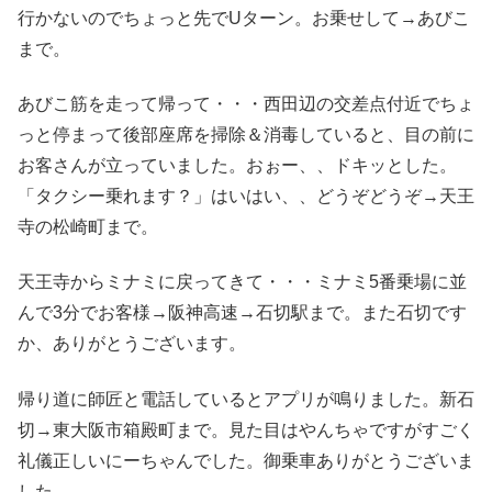
行かないのでちょっと先でUターン。お乗せして→あびこ
まで。
あびこ筋を走って帰って・・・西田辺の交差点付近でちょ
っと停まって後部座席を掃除＆消毒していると、目の前に
お客さんが立っていました。おぉー、、ドキッとした。
「タクシー乗れます？」はいはい、、どうぞどうぞ→天王
寺の松崎町まで。
天王寺からミナミに戻ってきて・・・ミナミ5番乗場に並
んで3分でお客様→阪神高速→石切駅まで。また石切です
か、ありがとうございます。
帰り道に師匠と電話しているとアプリが鳴りました。新石
切→東大阪市箱殿町まで。見た目はやんちゃですがすごく
礼儀正しいにーちゃんでした。御乗車ありがとうございま
した。