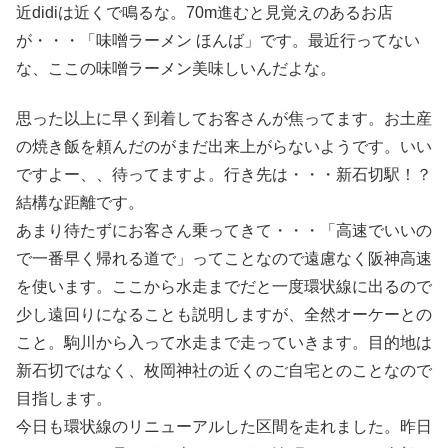
近didiは近くで鳴るな。70m進むと見覚えのあるお店
が・・・「味噌ラーメン ほんば」です。最近行ってない
な、ここの味噌ラーメン美味しいんだよな。
思った以上に早く到着してお客さんが焦ってます。お土産
の焼き飯を頼んだのがまだ出来上がらないようです。いい
ですよー、、待ってますよ。行き先は・・・新石切駅！？
結構な距離です。
あまり待たずにお客さん乗ってきて・・・「高速でいいの
で一番早く帰れる道で」ってことなので遠慮なく阪神高速
を使います。ここから水走までだと一度環状線に出るので
少し遠回りになることも説明しますが、全然オーケーとの
こと。駒川から入って水走まで走っていきます。目的地は
新石切ではなく、枚岡神社の近くのご自宅とのことなので
目指します。
今日も環状線のリニューアルした区間を走れました。昨日