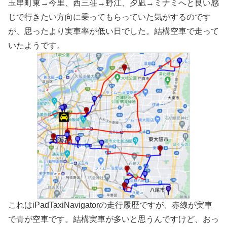
玉串町東→今里、西三荘→野江、夕凪→ミナミへと良い感
じで行きたい方向に乗ってもらっていた気がするのです
が、思ったより実車率が低い日でした。結構空車で走って
いたようです。
これはiPadTaxiNavigatorの走行履歴ですが、赤線が実車
で青が空車です。結構実車が多いと思うんですけど、おっ