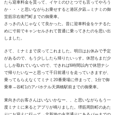
たら迎車料金を貰って、イヤミのひとつでも言ってやろう
か・・・と思いながらお乗せすると港区夕凪→ミナミの御
堂筋宗右衛門町までの御乗車。
さっきの人じゃなくて良かった。昔に迎車料金をケチるた
めに寸前でキャンセルされて普通に乗ってきたのを思い出
しました。
さて、ミナミまで戻ってこれました。明日はお休みで予定
があるので、もう少ししたら帰りたいっす。休憩もまだ少
ししか取れていないので、できれば6時間以内で休憩ナシ
で帰りたいなーと思って千日前通りを走っていきますが、
乗ってもらえなくてミナミ20番乗場に停まって、1分で御
乗車→谷町1のアパホテル天満橋駅前までの御乗車。
東向きのお客さんはいないかなー、、と思いながらもう一
度ミナミに来るとアプリが鳴りました。堺筋周防町のあた
りにお迎えに行って→北新地の永楽通りにあるバーまでの