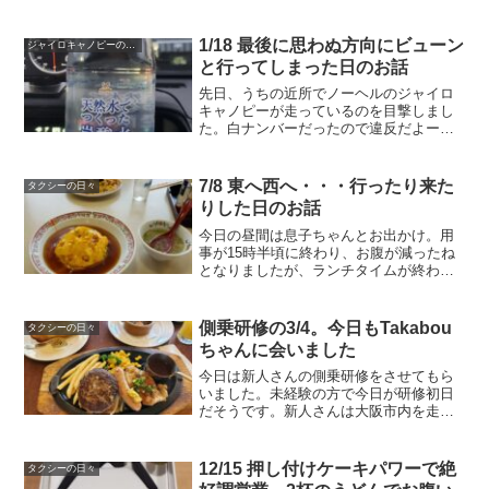
1/18 最後に思わぬ方向にビューン
ジャイロキャノピーの話題
と行ってしまった日のお話
先日、うちの近所でノーヘルのジャイロ
キャノピーが走っているのを目撃しまし
た。白ナンバーだったので違反だよーっ
て言ってあげたかったのですが、すぐに
走って行っちゃいました。ジャイロキャ
ノピーはこれです。ホンダの原付きで、
7/8 東へ西へ・・・行ったり来た
タクシーの日々
よく配達に使われているア...
りした日のお話
今日の昼間は息子ちゃんとお出かけ。用
事が15時半頃に終わり、お腹が減ったね
となりましたが、ランチタイムが終わっ
ているであろう微妙な時間だったので、
「餃子の王将」に突撃。息子ちゃんと私
の大好物、王将の焼きそばと天津飯を一
側乗研修の3/4。今日もTakabou
タクシーの日々
緒に食べました。で、お...
ちゃんに会いました
今日は新人さんの側乗研修をさせてもら
いました。未経験の方で今日が研修初日
だそうです。新人さんは大阪市内を走る
ことがほとんどなかったそうで、道がま
ったくわからないそうです。タクシーセ
ンターでの勉強や地理テストは通ってい
12/15 押し付けケーキパワーで絶
タクシーの日々
ますが、実際にお客さんを...