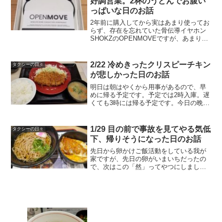
好調営業。2杯のうどんでお腹い
っぱいな日のお話
2年前に購入してから実はあまり使ってお
らず、存在を忘れていた骨伝導イヤホン
SHOKZのOPENMOVEですが、あまり使
っていなかったからかバッテリーが膨れ
てしまって、本体に隙間ができてちょっ
とヤバいことになっておりました。まぁ
2/22 冷めきったクリスピーチキン
タクシーの日々
使えないことは...
が悲しかった日のお話
明日は朝はやくから用事があるので、早
めに帰る予定です。予定では2時入庫。遅
くても3時には帰る予定です。今日の晩ご
はんは「かつや」で「とんかつ定食」
を。セール中で150円引きでした。ラッキ
ー。19時07分に出庫。今日は短期決戦な
1/29 目の前で事故を見てやる気低
タクシーの日々
ので、アプリで...
下、帰りそうになった日のお話
先日から卵かけご飯活動をしている我が
家ですが、先日の卵がいまいちだったの
で、次はこの「然」ってやつにしまし
た。隣に売っていた「たまごにかけるお
醤油」もいっておきました。然はなかな
かに良い感じです。黄身が濃くてしっか
りしている感じ。美味しいで...