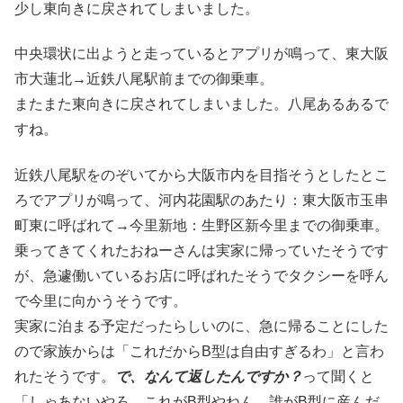
少し東向きに戻されてしまいました。
中央環状に出ようと走っているとアプリが鳴って、東大阪
市大蓮北→近鉄八尾駅前までの御乗車。
またまた東向きに戻されてしまいました。八尾あるあるで
すね。
近鉄八尾駅をのぞいてから大阪市内を目指そうとしたとこ
ろでアプリが鳴って、河内花園駅のあたり：東大阪市玉串
町東に呼ばれて→今里新地：生野区新今里までの御乗車。
乗ってきてくれたおねーさんは実家に帰っていたそうです
が、急遽働いているお店に呼ばれたそうでタクシーを呼ん
で今里に向かうそうです。
実家に泊まる予定だったらしいのに、急に帰ることにした
ので家族からは「これだからB型は自由すぎるわ」と言わ
れたそうです。
で、なんて返したんですか？
って聞くと
「しゃあないやろ、これがB型やねん、誰がB型に産んだ