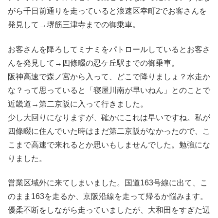
がら千日前通りを走っていると浪速区幸町2でお客さんを
発見して→堺筋三津寺までの御乗車。
お客さんを降ろしてミナミをパトロールしているとお客さ
んを発見して→四條畷の忍ケ丘駅までの御乗車。
阪神高速で森ノ宮から入って、どこで降りましょ？水走か
な？って思っていると「寝屋川南が早いねん」とのことで
近畿道→第二京阪に入って行きました。
少し大回りになりますが、確かにこれは早いですね。私が
四條畷に住んでいた時はまだ第二京阪がなかったので、こ
こまで高速で来れるとか思いもしませんでした。勉強にな
りました。
営業区域外に来てしまいました。国道163号線に出て、こ
のまま163を走るか、京阪沿線を走って帰るか悩みます。
優柔不断をしながら走っていましたが、大和田をすぎた辺