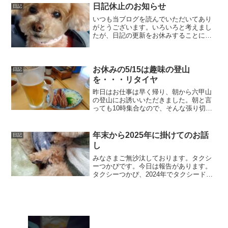
回はワンコイン八尾から2...
日記休止のお知らせ
日記
いつも当ブログを読んでいただいてあり
がとうございます。いろいろと考えまし
たが、日記の更新をお休みすることにし
ました。一番の理由は「書くのがつまら
なくなったから」です。ちょっと言い方
が悪いかもしれませんが、先日2月27日の
日記を書いたのですが...
お休みの5/15は趣味の登山
日記
を・・・リタイヤ
昨日はお仕事は早く帰り、朝から六甲山
の登山にお誘いいただきました。朝と言
っても10時集合なので、そんな張り切っ
た登山ではありません。今回の参加人数
は7名です。神戸に到着して、少し遅めの
朝食なのか、早めの昼食なのか微妙な時
年末から2025年に掛けてのお話
日記
間帯ですが、ごはんを...
し
みなさまご無沙汰しております。タクシ
ーつかぴです。今日は報告があります。
タクシーつかぴ、2024年でタクシードラ
イバーを卒業することとなりました。私
自身も突然のことで驚いております。今
日はその話しをさせていただきます。何
しろ1ヶ月位上前のこ...