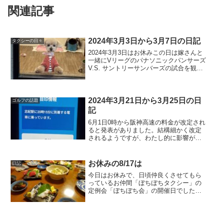
関連記事
2024年3月3日から3月7日の日記
タクシーの日々
2024年3月3日はお休みこの日は嫁さんと
一緒にVリーグのパナソニックパンサーズ
V.S. サントリーサンバーズの試合を観戦
に。嫁さんの取ってくれた席が主審のす
ぐ後ろで、なかなかに迫力ある試合が間
近で見れました。私の推しセッターの深
津さんが...
2024年3月21日から3月25日の日
ゴルフの話題
記
6月1日0時から阪神高速の料金が改定され
ると発表がありました。結構細かく改定
されるようですが、わたし的に影響があ
るところは・上限1320円が1950円に・深
夜割引の導入・大和川線・堺線乗継割
引・しばらくの間は関空割引があるです
お休みの8/17は
日記
かね。あと、直...
今日はお休みで、日頃仲良くさせてもら
っているお仲間「ぼちぼちタクシー」の
定例会「ぼちぼち会」の開催日でした。
今日は海鮮食べまくりが目的です。新鮮
すぎる海鮮に感動。ひさしぶりに美味し
いウニを食べました。ハナヂデソウ。今